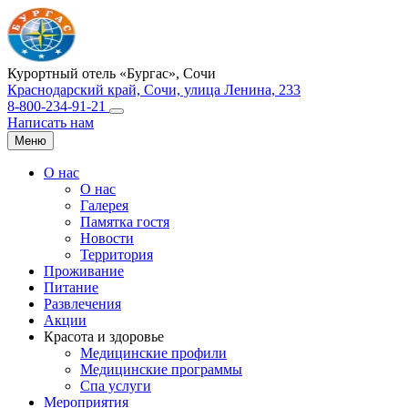
Курортный отель «Бургас»,
Сочи
Краснодарский край, Сочи, улица Ленина, 233
8-800-234-91-21
Написать нам
Меню
О нас
О нас
Галерея
Памятка гостя
Новости
Территория
Проживание
Питание
Развлечения
Акции
Красота и здоровье
Медицинские профили
Медицинские программы
Спа услуги
Мероприятия