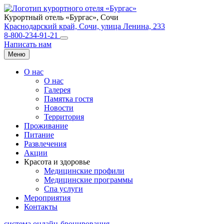
Курортный отель «Бургас»,
Сочи
Краснодарский край, Сочи, улица Ленина, 233
8-800-234-91-21
Написать нам
Меню
О нас
О нас
Галерея
Памятка гостя
Новости
Территория
Проживание
Питание
Развлечения
Акции
Красота и здоровье
Медицинские профили
Медицинские программы
Спа услуги
Мероприятия
Контакты
система онлайн-бронирования