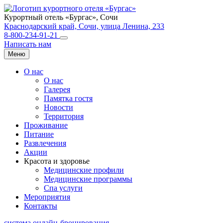
Курортный отель «Бургас»,
Сочи
Краснодарский край, Сочи, улица Ленина, 233
8-800-234-91-21
Написать нам
Меню
О нас
О нас
Галерея
Памятка гостя
Новости
Территория
Проживание
Питание
Развлечения
Акции
Красота и здоровье
Медицинские профили
Медицинские программы
Спа услуги
Мероприятия
Контакты
система онлайн-бронирования