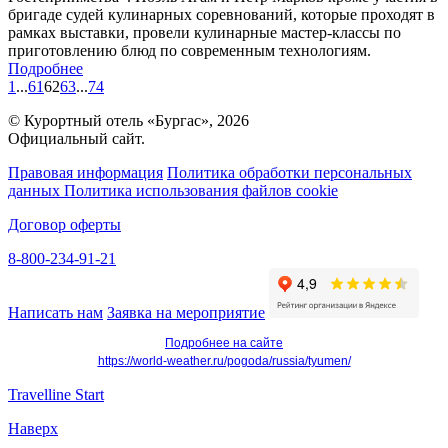
бригаде судей кулинарных соревнований, которые проходят в
рамках выставки, провели кулинарные мастер-классы по
приготовлению блюд по современным технологиям.
Подробнее
1
...
61
62
63
...
74
© Курортный отель «Бургас», 2026
Официальный сайт.
Правовая информация
Политика обработки персональных
данных
Политика использования файлов cookie
Договор оферты
8-800-234-91-21
Написать нам
Заявка на мероприятие
Подробнее на сайте
https://world-weather.ru/pogoda/russia/tyumen/
Travelline Start
Наверх