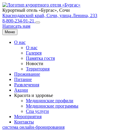
Курортный отель «Бургас»,
Сочи
Краснодарский край, Сочи, улица Ленина, 233
8-800-234-91-21
Написать нам
Меню
О нас
О нас
Галерея
Памятка гостя
Новости
Территория
Проживание
Питание
Развлечения
Акции
Красота и здоровье
Медицинские профили
Медицинские программы
Спа услуги
Мероприятия
Контакты
система онлайн-бронирования