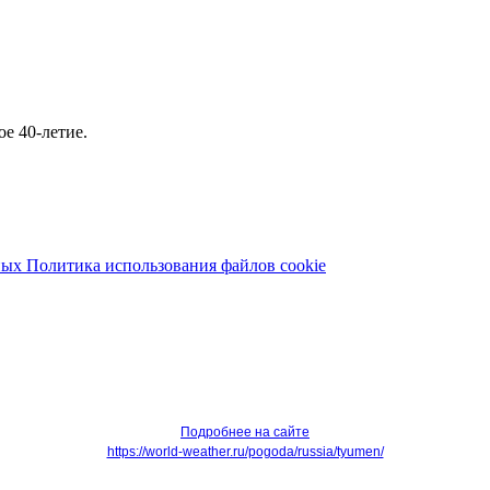
е 40-летие.
ных
Политика использования файлов cookie
Подробнее на сайте
https://world-weather.ru/pogoda/russia/tyumen/