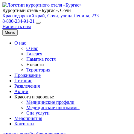
Курортный отель «Бургас»,
Сочи
Краснодарский край, Сочи, улица Ленина, 233
8-800-234-91-21
Написать нам
Меню
О нас
О нас
Галерея
Памятка гостя
Новости
Территория
Проживание
Питание
Развлечения
Акции
Красота и здоровье
Медицинские профили
Медицинские программы
Спа услуги
Мероприятия
Контакты
система онлайн-бронирования