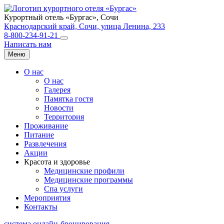
Курортный отель «Бургас»,
Сочи
Краснодарский край, Сочи, улица Ленина, 233
8-800-234-91-21
Написать нам
Меню
О нас
О нас
Галерея
Памятка гостя
Новости
Территория
Проживание
Питание
Развлечения
Акции
Красота и здоровье
Медицинские профили
Медицинские программы
Спа услуги
Мероприятия
Контакты
система онлайн-бронирования