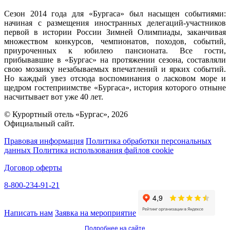
Сезон 2014 года для «Бургаса» был насыщен событиями:
начиная с размещения иностранных делегаций-участников
первой в истории России Зимней Олимпиады, заканчивая
множеством конкурсов, чемпионатов, походов, событий,
приуроченных к юбилею пансионата. Все гости,
прибывавшие в «Бургас» на протяжении сезона, составляли
свою мозаику незабываемых впечатлений и ярких событий.
Но каждый увез отсюда воспоминания о ласковом море и
щедром гостеприимстве «Бургаса», история которого отныне
насчитывает вот уже 40 лет.
© Курортный отель «Бургас», 2026
Официальный сайт.
Правовая информация
Политика обработки персональных
данных
Политика использования файлов cookie
Договор оферты
8-800-234-91-21
Написать нам
Заявка на мероприятие
Подробнее на сайте