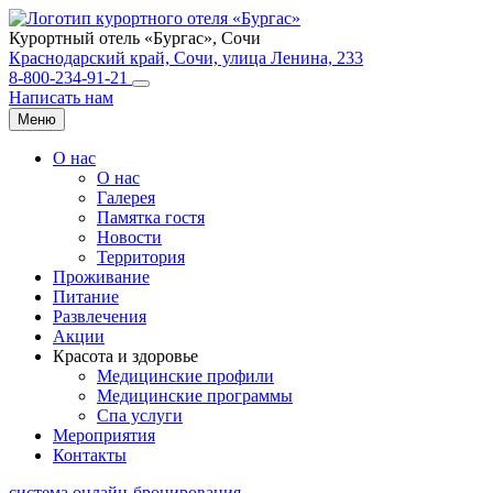
Курортный отель «Бургас»,
Сочи
Краснодарский край, Сочи, улица Ленина, 233
8-800-234-91-21
Написать нам
Меню
О нас
О нас
Галерея
Памятка гостя
Новости
Территория
Проживание
Питание
Развлечения
Акции
Красота и здоровье
Медицинские профили
Медицинские программы
Спа услуги
Мероприятия
Контакты
система онлайн-бронирования