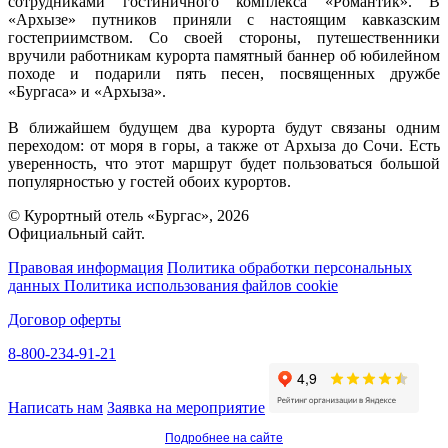
сотрудниками гостиничного комплекса «Романтик». В
«Архызе» путников приняли с настоящим кавказским
гостеприимством. Со своей стороны, путешественники
вручили работникам курорта памятный баннер об юбилейном
походе и подарили пять песен, посвященных дружбе
«Бургаса» и «Архыза».
В ближайшем будущем два курорта будут связаны одним
переходом: от моря в горы, а также от Архыза до Сочи. Есть
уверенность, что этот маршрут будет пользоваться большой
популярностью у гостей обоих курортов.
© Курортный отель «Бургас», 2026
Официальный сайт.
Правовая информация
Политика обработки персональных
данных
Политика использования файлов cookie
Договор оферты
8-800-234-91-21
Написать нам
Заявка на мероприятие
Подробнее на сайте