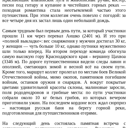
песни под гитару и купание в чистейших горных реках —
походная романтика стала неотъемлемой частью этого
путешествия. При этом коллегам очень повезло с погодой: за
все четыре дня их застал лишь один небольшой дождь.
Самым трудным был первым день пути, за который участники
прошли 11 км через перевал Аишко (2401 м). И это при
«полной выкладке»: вес снаряжения у мужчин достигал 30 кг,
у женщин — чуть больше 10 кг, однако путники мужественно
шли только вперед. На втором переходе команда обогнула
самую высокую гору Краснодарского края – вершину Цахвоа
(3346 м). По дороге путешественники видели следы лавин и
оползней, сметающих зимой и весной всё на своем пути.
Кроме того, маршрут коллег пролегал по местам боев Великой
Отечественной войны, мимо окопов, памятников погибшим
войнам, останков оружия и снарядов. А вокруг покрытые
цветами удивительной красоты склоны, малиновые заросли,
поля рододендронов и грибные места: по пути участники
собрали около 10 кг белых грибов, из которых вечером
приготовили ужин. На последнем кордоне всех ждал сюрприз
– настоящая русская баня на берегу горной реки,
подготовленная для путешественников егерями.
На следующий день состоялась памятная встреча с