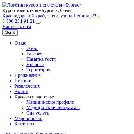
Курортный отель «Бургас»,
Сочи
Краснодарский край, Сочи, улица Ленина, 233
8-800-234-91-21
Написать нам
Меню
О нас
О нас
Галерея
Памятка гостя
Новости
Территория
Проживание
Питание
Развлечения
Акции
Красота и здоровье
Медицинские профили
Медицинские программы
Спа услуги
Мероприятия
Контакты
система онлайн-бронирования